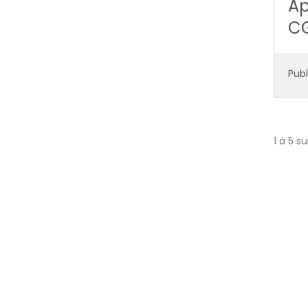
Ap
CG
Publ
1
à
5
su