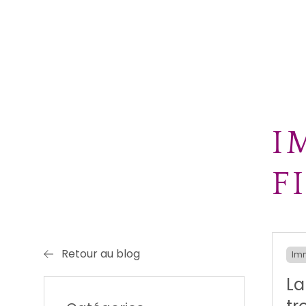
I
F
Retour au blog
Imm
La