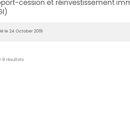
port-cession et réinvestissement immob
I)
ié le 24 October 2019
r
8
résultats