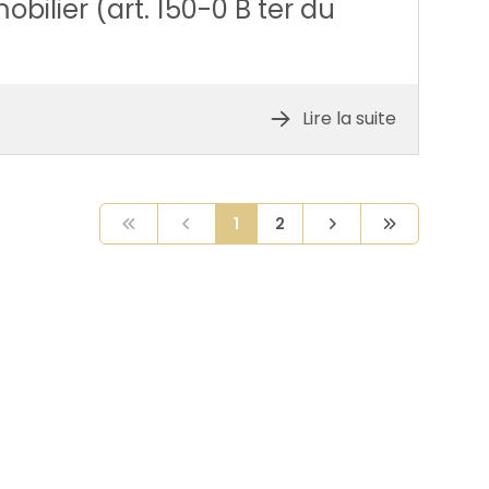
ilier (art. 150-0 B ter du
Lire la suite
1
2
Previous
Previous
Next
Next