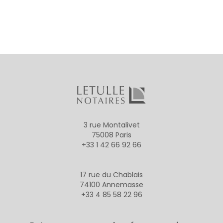
3 rue Montalivet
75008 Paris
+33 1 42 66 92 66
17 rue du Chablais
74100 Annemasse
+33 4 85 58 22 96