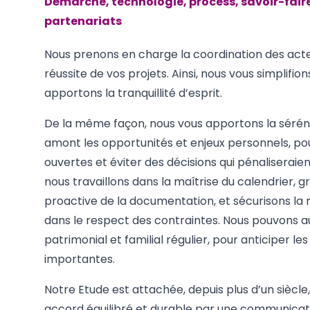
Démarche, technologie, process, savoir-fair
partenariats
Nous prenons en charge la coordination des acte
réussite de vos projets. Ainsi, nous vous simplifion
apportons la tranquillité d’esprit.
De la même façon, nous vous apportons la sérénit
amont les opportunités et enjeux personnels, pou
ouvertes et éviter des décisions qui pénaliseraient
nous travaillons dans la maîtrise du calendrier, g
proactive de la documentation, et sécurisons la r
dans le respect des contraintes. Nous pouvons au
patrimonial et familial régulier, pour anticiper les
importantes.
Notre Etude est attachée, depuis plus d’un siècle
accord équilibré et durable par une communicat