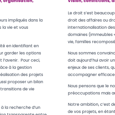
e, organisation,
Vision, convictions, a
Le droit s’est beaucoup
urs impliqués dans la
droit des affaires ou dro
s la vie et vous
internationalisation d
domaines (immeubles « 
vie, familles recompos
é en identifiant en
r garder les options
Nous sommes convaincus
 l’avenir. Pour ceci,
doit aujourd’hui avoir 
râce à la gestion
enjeux de ses clients, q
éalisation des projets
accompagner efficace
ssi proposer un bilan
Nous pensons que le not
 transitions de vie
préoccupations mais au 
Notre ambition, c’est d
, à la recherche d’un
de vos projets, en étan
ion transparente entre